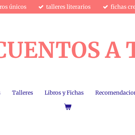
bros únicos
talleres literarios
fichas cr
CUENTOS A 
s
Talleres
Libros y Fichas
Recomendacio