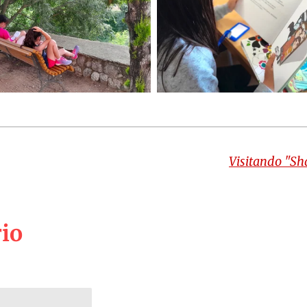
Visitando "S
io