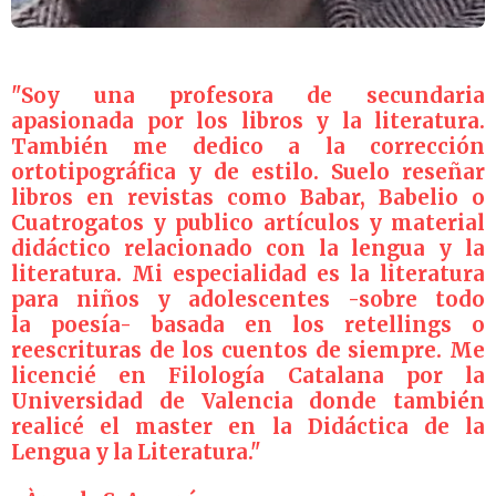
"Soy
una
profesora
de
secundaria
apasionada
por
los
libros
y
la
literatura.
T
ambién
me
dedico
a
la
corrección
ortotipográfica
y
de
estilo. Suelo
reseñar
libros
en
revistas como Babar
, Babelio o
Cuatrogatos y publico artículos y
material
didáctico relacionado con
la
lengua
y
la
literatura.
Mi
especialidad
es
la
literatura
para
niños
y
adolescentes
-sobre
todo
la
poesía- basada en los
retellings o
reescrituras de los cuentos de siempre. Me
licencié en Filología Catalana por la
Universidad de Valencia donde también
realicé el master en la Didáctica de la
Lengua y la Literatura."